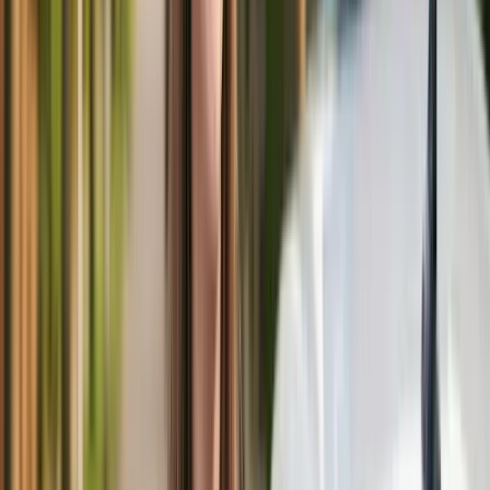
4.8
(
58
)
Bij Rijschool Simpelweg in Arnhem bedien je vanaf je
eerste les de hele auto.
Slagingspercentage:
78.9
% over
19 examens
Categorie
:
B
Bekijk profiel voor contactgegevens
Bekijk profiel →
Into Traffic
4,0 km
→
Arnhem