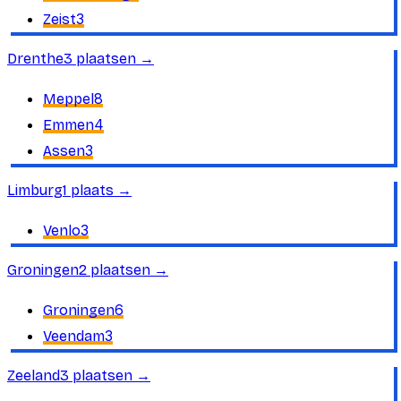
3
Zeist
Drenthe
3
plaatsen
→
8
Meppel
4
Emmen
3
Assen
Limburg
1
plaats
→
3
Venlo
Groningen
2
plaatsen
→
6
Groningen
3
Veendam
Zeeland
3
plaatsen
→