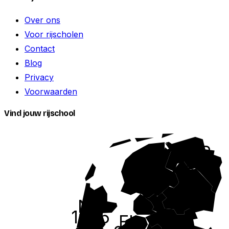
Over ons
Voor rijscholen
Contact
Blog
Privacy
Voorwaarden
Vind jouw rijschool
GR
229
FR
323
DR
216
NH
1095
FL
OV