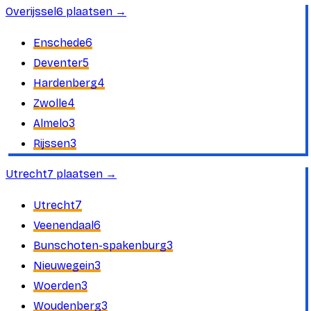
Overijssel
6
plaatsen
→
6
Enschede
5
Deventer
4
Hardenberg
4
Zwolle
3
Almelo
3
Rijssen
Utrecht
7
plaatsen
→
7
Utrecht
6
Veenendaal
3
Bunschoten-spakenburg
3
Nieuwegein
3
Woerden
3
Woudenberg