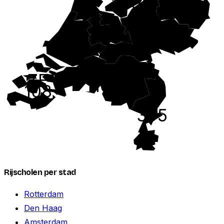
265
381
UT
ZH
522
GE
1861
808
NB
ZE
1045
108
LI
395
Rijscholen per stad
Rotterdam
Den Haag
Amsterdam