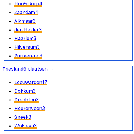
4
Hoofddorp
4
Zaandam
3
Alkmaar
3
den Helder
3
Haarlem
3
Hilversum
3
Purmerend
Friesland
6
plaatsen
→
17
Leeuwarden
3
Dokkum
3
Drachten
3
Heerenveen
3
Sneek
3
Wolvega