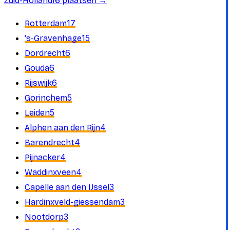
Zuid-Holland
16
plaatsen
→
17
Rotterdam
15
's-Gravenhage
6
Dordrecht
6
Gouda
6
Rijswijk
5
Gorinchem
5
Leiden
4
Alphen aan den Rijn
4
Barendrecht
4
Pijnacker
4
Waddinxveen
3
Capelle aan den IJssel
3
Hardinxveld-giessendam
3
Nootdorp