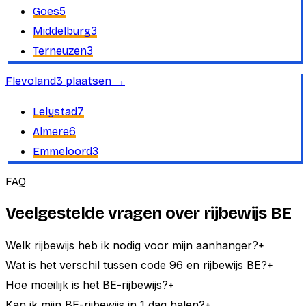
5
Goes
3
Middelburg
3
Terneuzen
Flevoland
3
plaatsen
→
7
Lelystad
6
Almere
3
Emmeloord
FAQ
Veelgestelde vragen over rijbewijs BE
Welk rijbewijs heb ik nodig voor mijn aanhanger?
+
Wat is het verschil tussen code 96 en rijbewijs BE?
+
Hoe moeilijk is het BE-rijbewijs?
+
Kan ik mijn BE-rijbewijs in 1 dag halen?
+