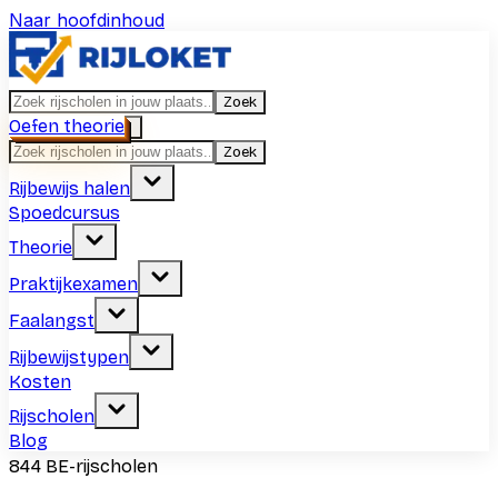
Naar hoofdinhoud
Zoek
Oefen theorie
Zoek
Rijbewijs halen
Spoedcursus
Theorie
Praktijkexamen
Faalangst
Rijbewijstypen
Kosten
Rijscholen
Blog
844
BE-rijscholen