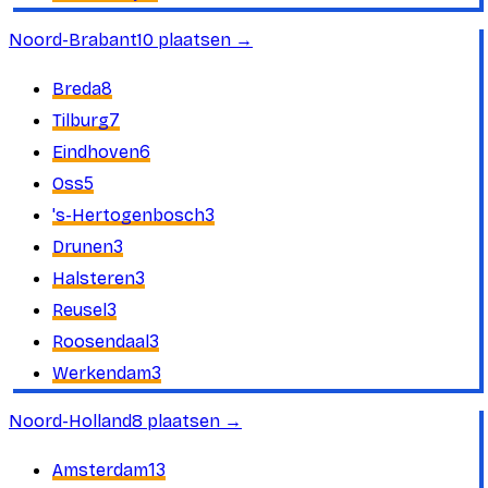
Noord-Brabant
10
plaatsen
→
8
Breda
7
Tilburg
6
Eindhoven
5
Oss
3
's-Hertogenbosch
3
Drunen
3
Halsteren
3
Reusel
3
Roosendaal
3
Werkendam
Noord-Holland
8
plaatsen
→
13
Amsterdam