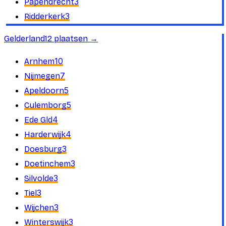
3
Papendrecht
3
Ridderkerk
Gelderland
12
plaatsen
→
10
Arnhem
7
Nijmegen
5
Apeldoorn
5
Culemborg
4
Ede Gld
4
Harderwijk
3
Doesburg
3
Doetinchem
3
Silvolde
3
Tiel
3
Wijchen
3
Winterswijk