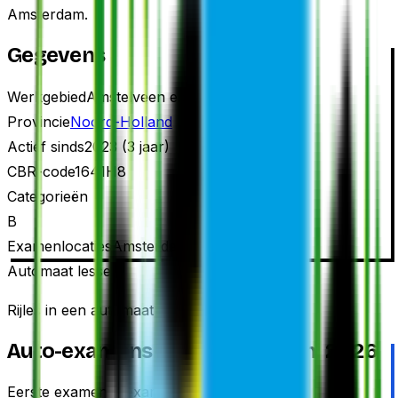
Amsterdam.
Gegevens
Werkgebied
Amstelveen
e.o.
Provincie
Noord-Holland
Actief sinds
2023
(
3
jaar)
CBR-code
1641H8
Categorie
ën
B
Examenlocaties
Amsterdam (Naritaweg 150)
Automaat lessen
Rijles in een automaat
Auto-examens
juli 2025 t/m juni 2026
Eerste examens
1 examen