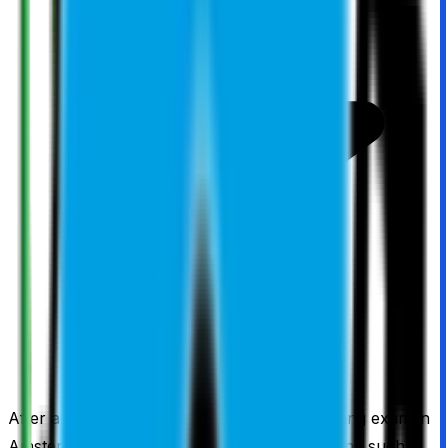
After a long journey, I finally passed my driving exam in
Amsterdam. I truly appreciate Camiel for being such a