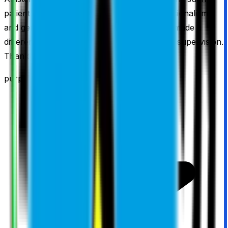
patient and respectful instructor. His professionalism
and genuine interest in helping me succeed made a
difference. It was a pleasure to be under his supervision.
Thank you Camiel! Highly recommended!
purple rain
·
6 maanden geleden