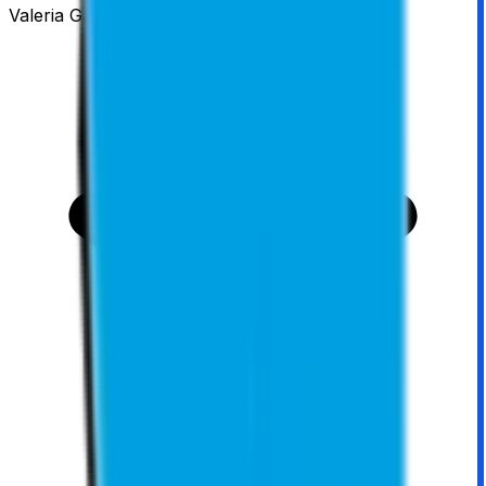
Valeria Gangrskaia
·
11 maanden geleden