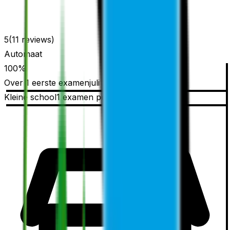
5
(
11
reviews)
Automaat
100
%
Over
1
eerste
examen
juli 2025 t/m juni 2026
Kleine school
1 examen
per jaar