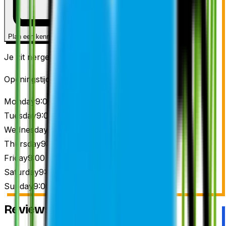
Plan een kennismaking
Je zit nergens aan vast.
Openingstijden
Monday
9:00 AM – 5:00 PM
Tuesday
9:00 AM – 5:00 PM
Wednesday
9:00 AM – 5:00 PM
Thursday
9:00 AM – 5:00 PM
Friday
9:00 AM – 5:00 PM
Saturday
9:00 AM – 5:00 PM
Sunday
9:00 AM – 5:00 PM
Reviews