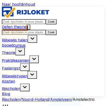
Naar hoofdinhoud
Zoek
Oefen theorie
Zoek
Rijbewijs halen
Spoedcursus
Theorie
Praktijkexamen
Faalangst
Rijbewijstypen
Kosten
Rijscholen
Blog
Rijscholen
/
Noord-Holland
/
Amstelveen
/
Amstelectric