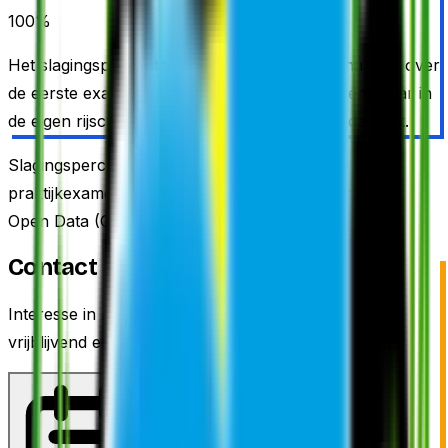
100
%
Het slagingspercentage bovenaan deze pagina gaat over
de eerste examens. Het CBR zet de herexamens daar in
de eigen rijschoolzoeker naast, dus wij doen dat ook.
Slagingspercentages op basis van eerste
praktijkexamens,
juli 2025 t/m juni 2026
. Bron: CBR
Open Data (CC-BY 4.0).
Contact
Interesse in
Amstelectric
? Kijk of het klikt en vraag
vrijblijvend een kennismaking aan.