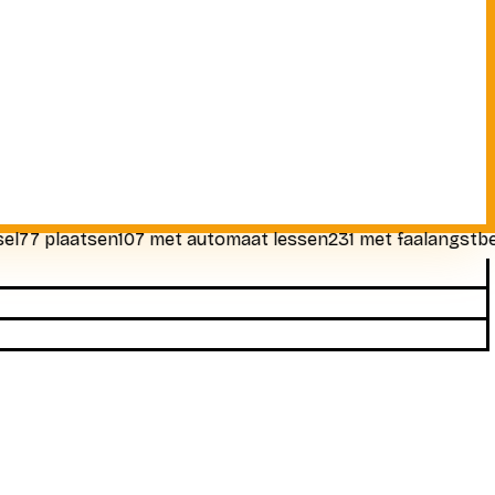
7 plaatsen
107 met automaat lessen
231 met faalangstbegele