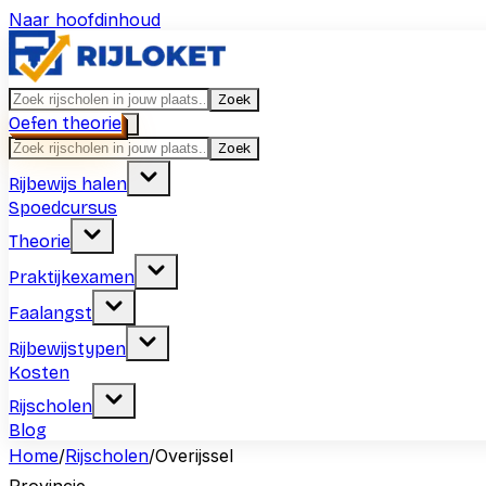
Naar hoofdinhoud
Zoek
Oefen theorie
Zoek
Rijbewijs halen
Spoedcursus
Theorie
Praktijkexamen
Faalangst
Rijbewijstypen
Kosten
Rijscholen
Blog
Home
/
Rijscholen
/
Overijssel