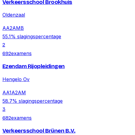
Verkeersschool Brookhuis
Oldenzaal
A
A2
AM
B
55.1
% slagingspercentage
2
examens
692
Ezendam Rijopleidingen
Hengelo Ov
A
A1
A2
AM
58.7
% slagingspercentage
3
examens
682
Verkeersschool Brünen B.V.