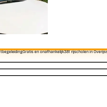
eleiding
Gratis en onafhankelijk
381 rijscholen in Overijssel
7