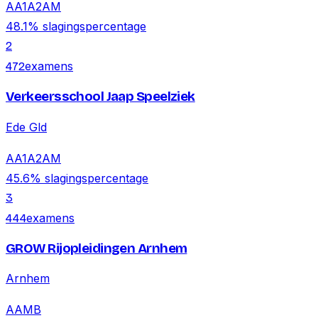
A
A1
A2
AM
48.1
% slagingspercentage
2
examens
472
Verkeersschool Jaap Speelziek
Ede Gld
A
A1
A2
AM
45.6
% slagingspercentage
3
examens
444
GROW Rijopleidingen Arnhem
Arnhem
A
AM
B