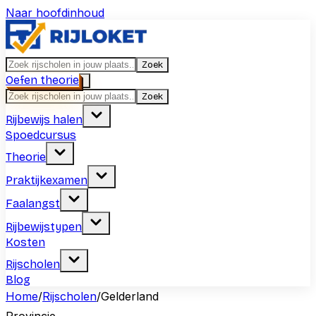
Naar hoofdinhoud
Zoek
Oefen theorie
Zoek
Rijbewijs halen
Spoedcursus
Theorie
Praktijkexamen
Faalangst
Rijbewijstypen
Kosten
Rijscholen
Blog
Home
/
Rijscholen
/
Gelderland