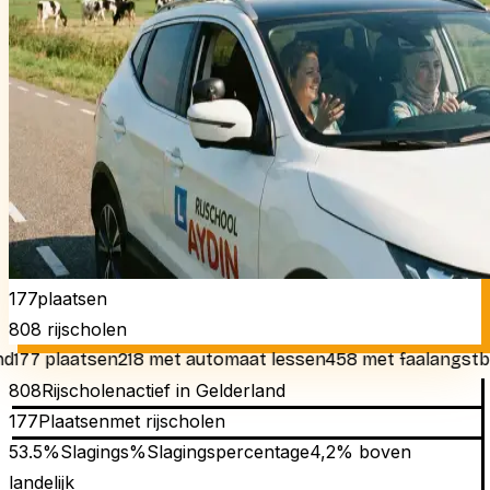
177
plaatsen
808
rijscholen
7 plaatsen
218 met automaat lessen
458 met faalangstbegele
808
Rijscholen
actief in
Gelderland
177
Plaatsen
met rijscholen
53.5
%
Slagings%
Slagingspercentage
4,2% boven
landelijk