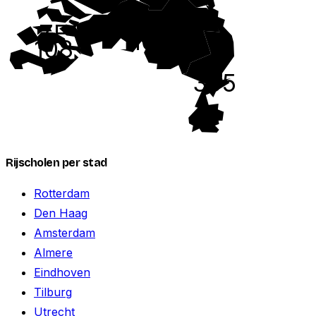
NB
ZE
1045
108
LI
395
Rijscholen per stad
Rotterdam
Den Haag
Amsterdam
Almere
Eindhoven
Tilburg
Utrecht