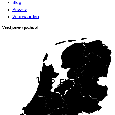
Blog
Privacy
Voorwaarden
Vind jouw rijschool
GR
229
FR
323
DR
216
NH
1095
FL
OV
265
381
UT
ZH
522
GE
1861
808