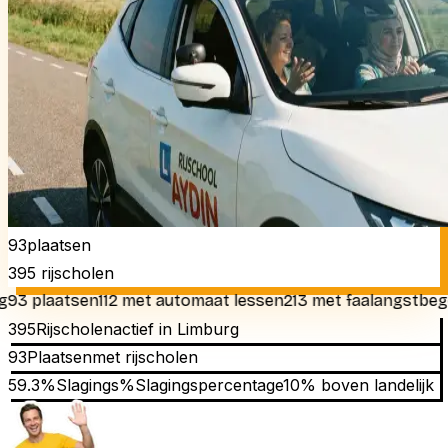
93
plaatsen
395
rijscholen
plaatsen
112 met automaat lessen
213 met faalangstbegeleid
395
Rijscholen
actief in
Limburg
93
Plaatsen
met rijscholen
59.3
%
Slagings%
Slagingspercentage
10% boven landelijk