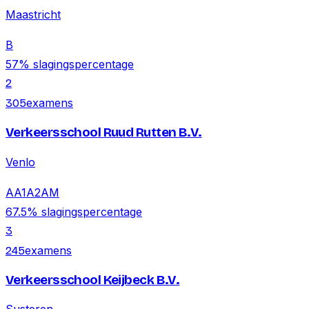
Maastricht
B
57
% slagingspercentage
2
examens
305
Verkeersschool Ruud Rutten B.V.
Venlo
A
A1
A2
AM
67.5
% slagingspercentage
3
examens
245
Verkeersschool Keijbeck B.V.