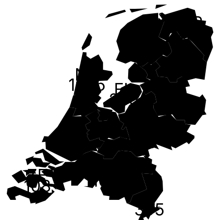
GR
229
FR
323
DR
216
NH
1095
FL
OV
265
381
UT
ZH
522
GE
1861
808
NB
ZE
1045
108
LI
395