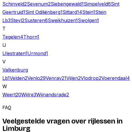
Schinveld
2
Sevenum
2
Siebengewald
1
Simpelveld
6
Sint
Geertruid
1
Sint Odiliënberg
1
Sittard
14
Stein
1
Stein
Lb
3
Steyl
2
Susteren
6
Sweikhuizen
1
Swolgen
1
T
Tegelen
4
Thorn
1
U
Ulestraten
1
Urmond
1
V
Valkenburg
Lb
1
Velden
2
Venlo
29
Venray
21
Vijlen
2
Vlodrop
2
Voerendaal
4
W
Weert
20
Wijlre
3
Wijnandsrade
2
FAQ
Veelgestelde vragen over rijlessen in
Limburg