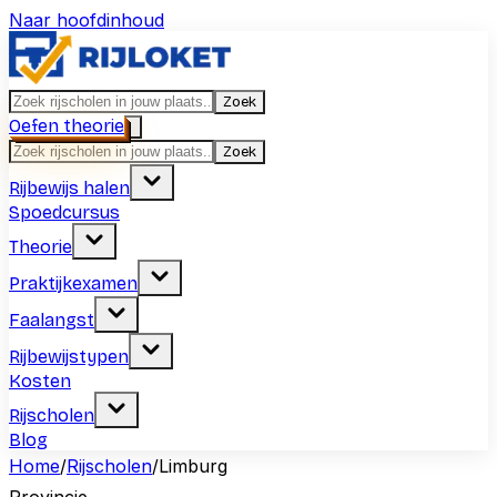
Naar hoofdinhoud
Zoek
Oefen theorie
Zoek
Rijbewijs halen
Spoedcursus
Theorie
Praktijkexamen
Faalangst
Rijbewijstypen
Kosten
Rijscholen
Blog
Home
/
Rijscholen
/
Limburg